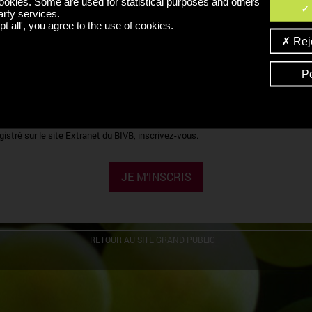
ookies. Some are used for statistical purposes and others
arty services.
CODE CONFIDENTIEL
OK
t all', you agree to the use of cookies.
Reje
oublié mon identifiant ou mon code confidentiel ?
P
'INSCRIRE
ous êtes professionnels de la filière "vin" bourguignonne et que vous n'êtes pas
gistré sur le site Extranet du BIVB, inscrivez-vous.
JE M’INSCRIS
RETOUR AU SITE GRAND PUBLIC