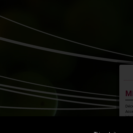
M
Déco
Accé
inte