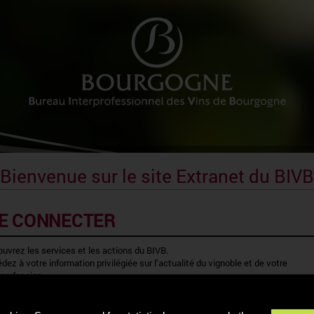
Bienvenue sur le site Extranet du BIVB
E CONNECTER
uvrez les services et les actions du BIVB.
dez à votre information privilégiée sur l’actualité du vignoble et de votre
rprofession.
IDENTIFIANT