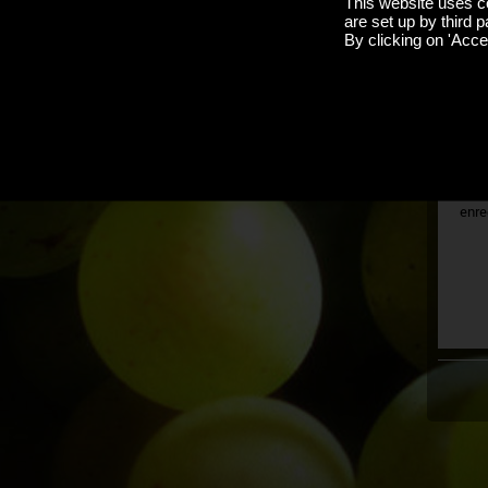
This website uses c
are set up by third p
By clicking on 'Accep
J'ai 
M
Si v
enre