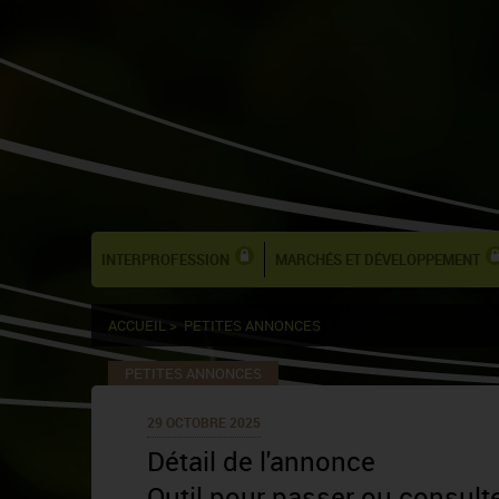
INTERPROFESSION
MARCHÉS ET DÉVELOPPEMENT
ACCUEIL
>
PETITES ANNONCES
PETITES ANNONCES
29 OCTOBRE 2025
Détail de l'annonce
Outil pour passer ou consult