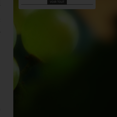
VOIR TOUT
r
e
s