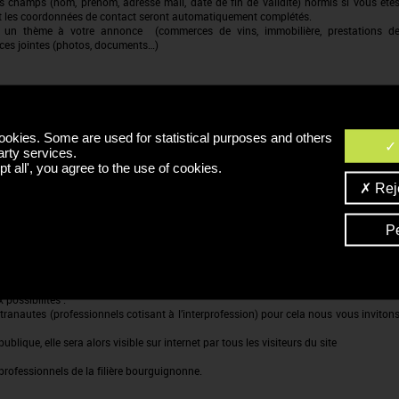
es champs (nom, prénom, adresse mail, date de fin de validité) hormis si vous ête
ment les coordonnées de contact seront automatiquement complétés.
r un thème à votre annonce (commerces de vins, immobilière, prestations d
ces jointes (photos, documents…)
ookies. Some are used for statistical purposes and others
arty services.
tons à publier directement sur le site VITABOURGOGNE :
t all', you agree to the use of cookies.
Reje
affichées.
P
possibilités :
ranautes (professionnels cotisant à l’interprofession) pour cela nous vous inviton
publique, elle sera alors visible sur internet par tous les visiteurs du site
professionnels de la filière bourguignonne.