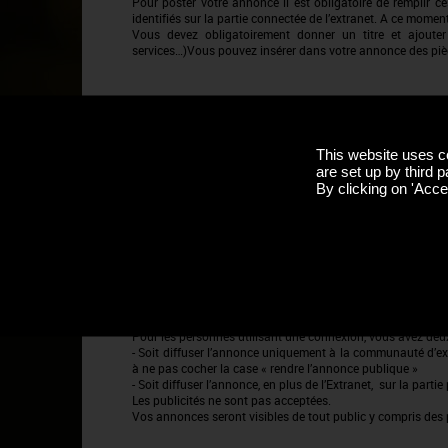
Pour poster votre annonce il est obligatoire de remplir c
identifiés sur la partie connectée de l’extranet. A ce mo
Vous devez obligatoirement donner un titre et ajoute
services…)Vous pouvez insérer dans votre annonce des piè
ATTENTION CHANGEMENT AU 25 JUILLET 2021 :
This website uses c
are set up by third p
Toutes les offres et recherches d’emploi nous vous invi
By clicking on 'Accep
https://www.vitabourgogne.com/
Les offres déposées à partir du 25 juillet ne seront plus 
Pour les personnes utilisant une connexion, vous avez deux 
- Soit diffuser l’annonce uniquement à la communauté d’ext
à ne pas cocher la case « rendre l’annonce publique »
- Soit diffuser l’annonce, en plus de l’Extranet, sur la partie 
Les publicités ne sont pas acceptées.
Vos annonces seront visibles de tout public y compris des 