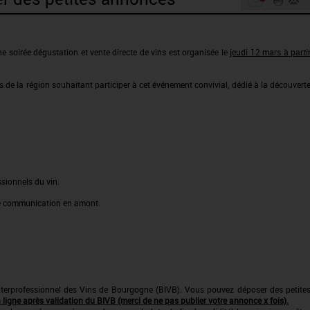
 soirée dégustation et vente directe de vins est organisée le
jeudi 12 mars à parti
 de la région souhaitant participer à cet événement convivial, dédié à la découvert
sionnels du vin.
une communication en amont.
Interprofessionnel des Vins de Bourgogne (BIVB). Vous pouvez déposer des petite
ligne après validation du BIVB (merci de ne pas publier votre annonce x fois).