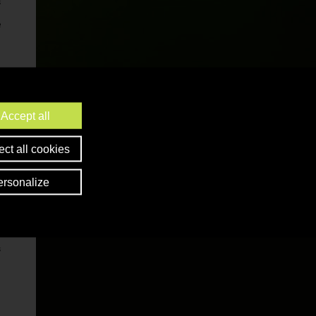
s
e
Accept all
ct all cookies
ersonalize
s