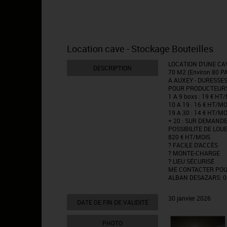
Location cave - Stockage Bouteilles
LOCATION D'UNE CA
DESCRIPTION
70 M2 (Environ 80 P
A AUXEY - DURESSE
POUR PRODUCTEUR
1 A 9 boxs : 19 € H
10 A 19 : 16 € HT/M
19 A 30 : 14 € HT/M
+ 20 : SUR DEMAND
POSSIBILITE DE LOU
820 € HT/MOIS
? FACILE D'ACCÈS
? MONTE-CHARGE
? LIEU SÉCURISÉ
ME CONTACTER POU
ALBAN DESAZARS: 06
30 janvier 2026
DATE DE FIN DE VALIDITÉ
PHOTO