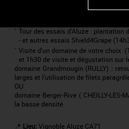
Conférence sur la simulation des vag
résistantes par Lukasz P. TARKOWSK
14h30)
T
our des essais d'Aluze : plantatio
- et autres essais Shield4Grape (14
Visite d'un domaine de votre choix 
et 1h30 de visite et dégustation sur 
domaine Grandmougin (RULLY) : retour
larges et l'utilisation de filets paragrêl
OU
domaine Berger-Rive ( CHEILLY-LES-M
la basse densité
📍
Lieu:
Vignoble Aluze CA71