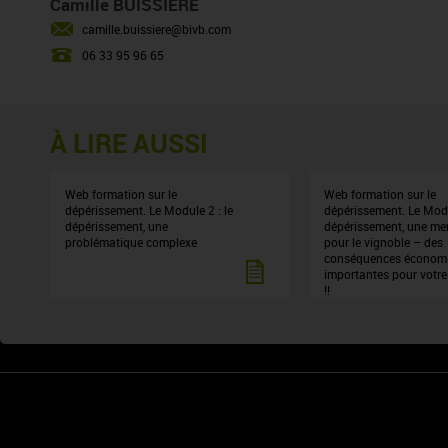
Camille BUISSIERE
camille.buissiere@bivb.com
06 33 95 96 65
À LIRE AUSSI
Web formation sur le
Web formation sur le
dépérissement. Le Module 2 : le
dépérissement. Le Modu
dépérissement, une
dépérissement, une m
problématique complexe
pour le vignoble – des
conséquences économ
importantes pour votre
!!