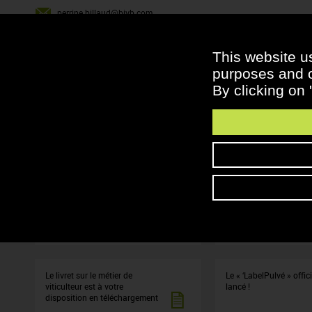
perrine.billaud@bivb.com
03 80 26 35 15
This website u
purposes and ot
À LIRE AUSSI
By clicking on 
Le Développement Durable
Actions collective pour
l'environnement
Tout savoir sur les différents
Bien régler son pulvéris
systèmes anti-dérive
des fiches sont à votre
disposition
Le livret sur le métier de
Le « ‘LabelPulvé » offic
viticulteur est à votre
lancé !
disposition en téléchargement