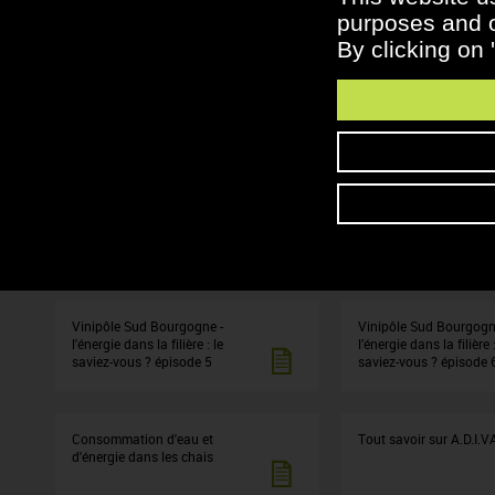
purposes and ot
À LIRE AUSSI
By clicking on 
Plan de prévention et
L'Info-tri, qu'est-ce que 
d'écoconception :
Vinipôle Sud Bourgogne -
Vinipôle Sud Bourgogn
l’énergie dans la filière : le
l’énergie dans la filière :
saviez-vous ? épisode 1
saviez-vous ? - épisode
Vinipôle Sud Bourgogne -
Vinipôle Sud Bourgogn
l'énergie dans la filière : le
l’énergie dans la filière :
saviez-vous ? épisode 5
saviez-vous ? épisode 
Consommation d'eau et
Tout savoir sur A.D.I.
d'énergie dans les chais