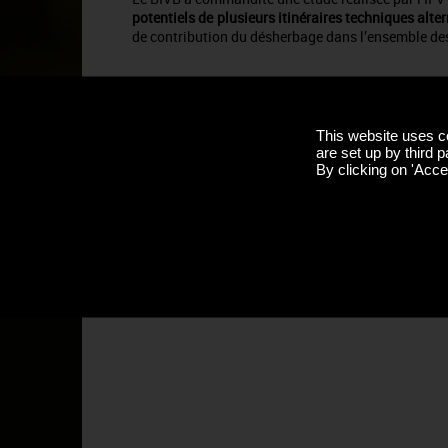
potentiels de plusieurs itinéraires techniques alt
de contribution du désherbage dans l’ensemble des
Pour réaliser cette évaluation c’est la méthode de
intégrant plusieurs indicateurs environnementau
ainsi de se prémunir d'éventuels transferts de po
This website uses c
diminue l'impact sur le changement climatique peut
are set up by third p
By clicking on 'Accep
You