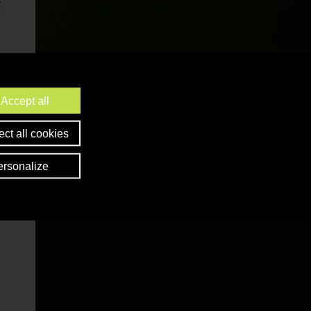
t
e
t
i
Accept all
ct all cookies
ersonalize