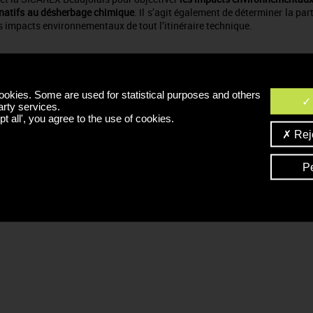
ernatifs au désherbage chimique
. Il s’agit également de déterminer la par
 impacts environnementaux de tout l’itinéraire technique.
 l’Analyse du Cycle de Vie (ACV) qui a été retenue. Utiliser une méthod
x (et pas uniquement l'indicateur « changement climatique ») perme
llutions lors de changements de pratiques (par exemple une pratique qu
ookies. Some are used for statistical purposes and others
 impacter la qualité des eaux).
arty services.
t all', you agree to the use of cookies.
Reje
Tube is disabled.
Accept
P