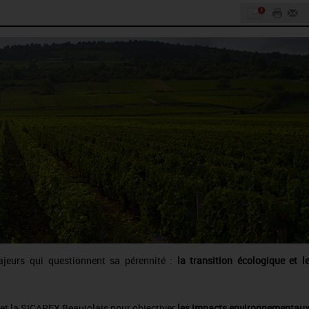
 majeurs qui questionnent sa pérennité :
la transition écologique et l
 et la SICAREX Beaujolais pour objectiver
les impacts environnementau