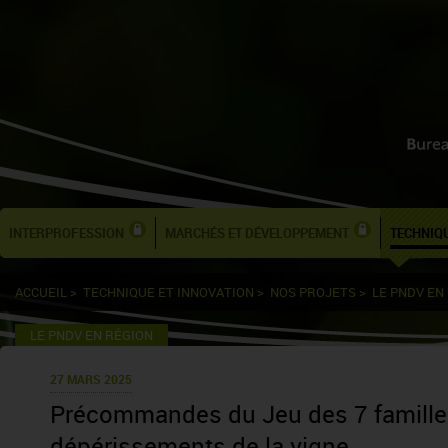
INTERPROFESSION
MARCHÉS ET DÉVELOPPEMENT
TECHNIQU
ACCUEIL
>
TECHNIQUE ET INNOVATION
>
NOS PROJETS
>
LE PNDV EN
LE PNDV EN RÉGION
27 MARS 2025
Précommandes du Jeu des 7 famille
dépérissements de la vigne