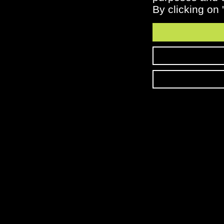
16 NOVEMBRE 2022
22 NOVEMBRE 2021
By clicking on 
"Flavescence dorée et
Les Carnets du P
Bois noir en lutte
Version 2021
collective"