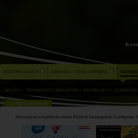
INTERPROFESSION
MARCHÉS ET DÉVELOPPEMENT
TECHNIQU
ACCUEIL
>
TECHNIQUE ET INNOVATION
>
NOS PROJETS
>
LE PNDV EN
LE PNDV EN RÉGION
Retrouvez les actualités du réseau PNDV en Bourgogne en 3 catégories