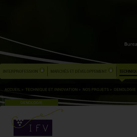
INTERPROFESSION
MARCHÉS ET DÉVELOPPEMENT
TECHNIQU
ACCUEIL
>
TECHNIQUE ET INNOVATION
>
NOS PROJETS
>
OENOLOGIE
OENOLOGIE