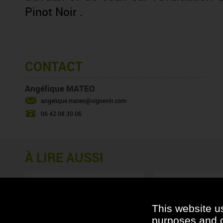
Pinot Noir .
CONTACT
Angélique MATEO
angelique.mateo@vignevin.com
06 42 08 30 06
À LIRE AUSSI
SOMMAIRE DES SUJETS
Longévité des vins bla
OENOLOGIE
This website u
purposes and ot