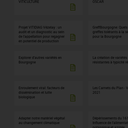
VITICULTURE
OSCAR
Projet VITIDIAG Vézelay : un
GreffBourgogne: Quels 
audit et un diagnostic au sein
greffes tolérants à la 
de l’appellation pour regagner
pour la Bourgogne
en potentiel de production
Explorer d'autres variétés en
La création de variétés
Bourgogne
résistantes à typicité r
Enroulement viral: facteurs de
Les Carnets du Plan - 
dissémination et lutte
2021
biologique
Adapter notre matériel végétal
Dépérissements du 161
au changement climatique
Influence de l'alimenta
potassique et azotée