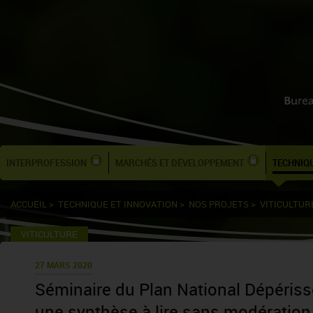
INTERPROFESSION
MARCHÉS ET DÉVELOPPEMENT
TECHNIQU
ACCUEIL
>
TECHNIQUE ET INNOVATION
>
NOS PROJETS
>
VITICULTUR
VITICULTURE
27 MARS 2020
Séminaire du Plan National Dépéris
une synthèse à lire sans modération 