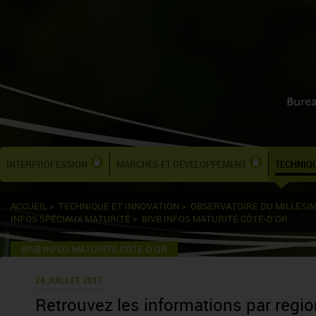
INTERPROFESSION
MARCHÉS ET DÉVELOPPEMENT
TECHNIQU
ACCUEIL
>
TECHNIQUE ET INNOVATION
>
OBSERVATOIRE DU MILLÉSI
INFOS SPÉCIAUX MATURITÉ
>
BIVB INFOS MATURITÉ CÔTE-D’OR
BIVB INFOS MATURITÉ CÔTE-D’OR
24 JUILLET 2017
Retrouvez les informations par regi