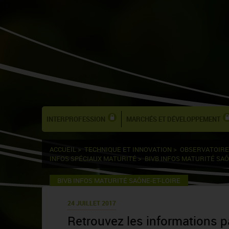
INTERPROFESSION
MARCHÉS ET DÉVELOPPEMENT
ACCUEIL
>
TECHNIQUE ET INNOVATION
>
OBSERVATOIRE
INFOS SPÉCIAUX MATURITÉ
>
BIVB INFOS MATURITÉ SAÔ
BIVB INFOS MATURITÉ SAÔNE-ET-LOIRE
24 JUILLET 2017
Retrouvez les informations p