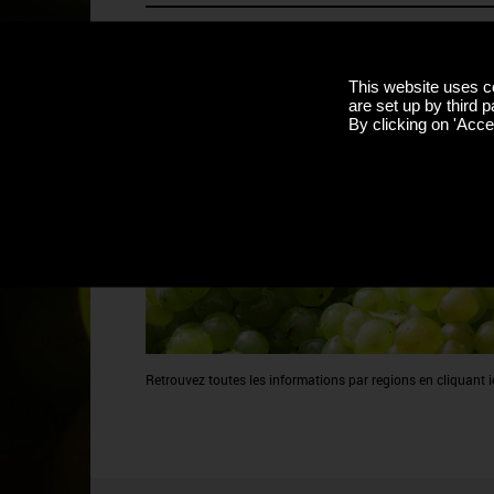
This website uses c
are set up by third p
By clicking on 'Accep
Retrouvez toutes les informations par regions en cliquant ic