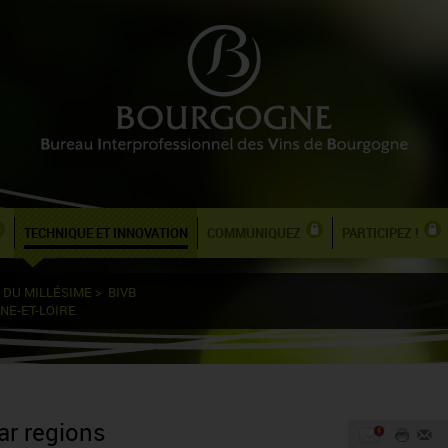
TECHNIQUE ET INNOVATION
COMMUNIQUEZ
PARTICIPEZ !
 DU MILLÉSIME
>
BIVB
NE-ET-LOIRE
ar regions