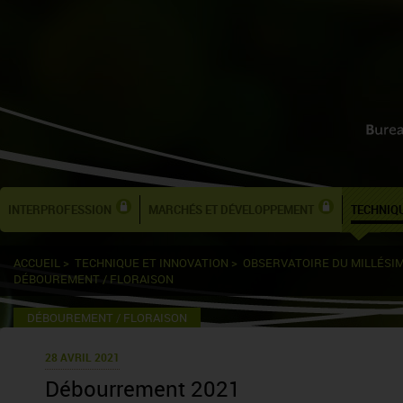
INTERPROFESSION
MARCHÉS ET DÉVELOPPEMENT
TECHNIQU
ACCUEIL
>
TECHNIQUE ET INNOVATION
>
OBSERVATOIRE DU MILLÉSI
DÉBOUREMENT / FLORAISON
DÉBOUREMENT / FLORAISON
28 AVRIL 2021
Débourrement 2021