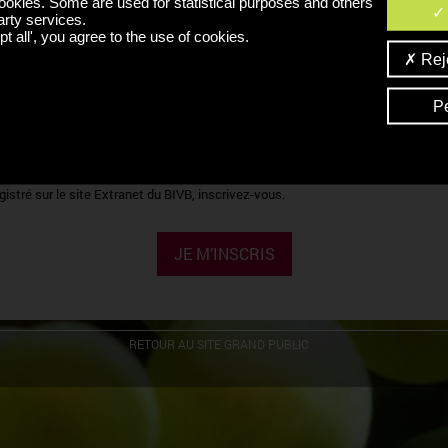
ookies. Some are used for statistical purposes and others
arty services.
CODE CONFIDENTIEL
OK
t all', you agree to the use of cookies.
Reje
oublié mon identifiant ou mon code confidentiel ?
P
'INSCRIRE
ous êtes professionnels de la filière "vin" bourguignonne et que vous n'êtes pas
gistré sur le site Extranet du BIVB, inscrivez-vous.
JE M’INSCRIS
RETOUR AU SITE GRAND PUBLIC