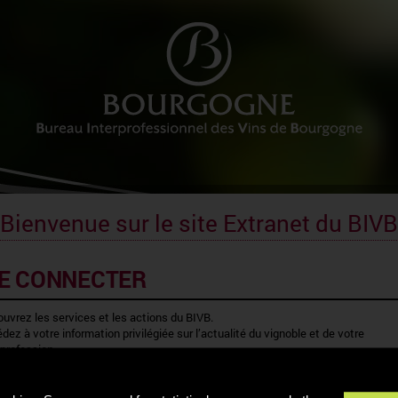
Bienvenue sur le site Extranet du BIVB
E CONNECTER
uvrez les services et les actions du BIVB.
dez à votre information privilégiée sur l’actualité du vignoble et de votre
rprofession.
IDENTIFIANT