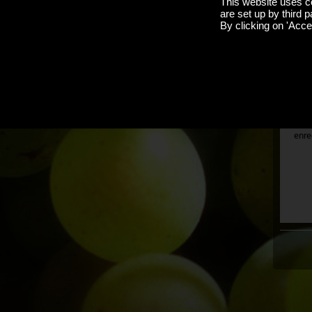
This website uses c
are set up by third p
By clicking on 'Accep
J'ai 
M
Si v
enre