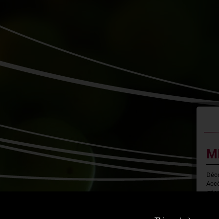
M
Déco
Accé
inte