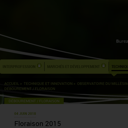
INTERPROFESSION
MARCHÉS ET DÉVELOPPEMENT
TECHNIQU
ACCUEIL
>
TECHNIQUE ET INNOVATION
>
OBSERVATOIRE DU MILLÉSI
DÉBOUREMENT / FLORAISON
DÉBOUREMENT / FLORAISON
04 JUIN 2018
Floraison 2015