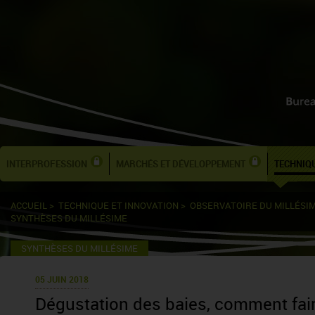
INTERPROFESSION
MARCHÉS ET DÉVELOPPEMENT
TECHNIQU
ACCUEIL
>
TECHNIQUE ET INNOVATION
>
OBSERVATOIRE DU MILLÉSI
SYNTHÈSES DU MILLÉSIME
SYNTHÈSES DU MILLÉSIME
05 JUIN 2018
Dégustation des baies, comment fair