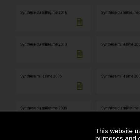
Synthèse du millésime 2016
Synthèse du millésime
Synthèse du millésime 2013
Synthèse millésime 20
Synthèse millésime 2006
Synthèse millésime 20
Synthèse du millésime 2009
Synthèse du millésime
This website u
purposes and ot
Synthèse du millésime 2012
Plaquette Bonnes prati