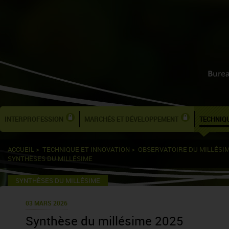
INTERPROFESSION
MARCHÉS ET DÉVELOPPEMENT
TECHNIQU
ACCUEIL
>
TECHNIQUE ET INNOVATION
>
OBSERVATOIRE DU MILLÉSI
SYNTHÈSES DU MILLÉSIME
SYNTHÈSES DU MILLÉSIME
03 MARS 2026
Synthèse du millésime 2025