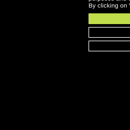
By clicking on 
Dégustation des baies mode
Dégustation des baies,
d'emploi
comment faire ?