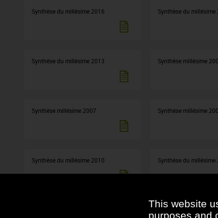
Synthèse du millésime 2016
Synthèse du millésime
Synthèse du millésime 2013
Synthèse millésime 20
Synthèse millésime 2007
Synthèse millésime 20
Synthèse du millésime 2010
Synthèse du millésime
This website u
Plaquette Bonnes pratiques : La
Fiches dégustation des
purposes and ot
dégustation des baies
raisins blancs