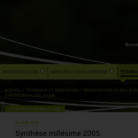
INTERPROFESSION
MARCHÉS ET DÉVELOPPEMENT
TECHNIQU
ACCUEIL
>
TECHNIQUE ET INNOVATION
>
OBSERVATOIRE DU MILLÉSI
SYNTHÈSES DU MILLÉSIME
SYNTHÈSES DU MILLÉSIME
05 JUIN 2018
Synthèse millésime 2005