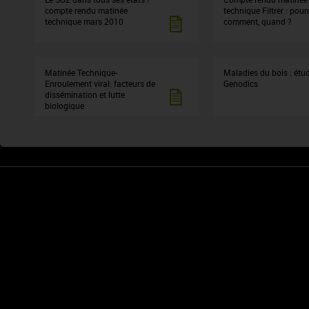
compte rendu matinée
technique Filtrer : pour
technique mars 2010
comment, quand ?
Matinée Technique-
Maladies du bois : étu
Enroulement viral: facteurs de
Genodics
dissémination et lutte
biologique