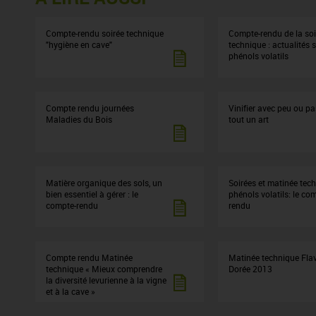
Compte-rendu soirée technique
Compte-rendu de la soi
"hygiène en cave"
technique : actualités s
phénols volatils
Compte rendu journées
Vinifier avec peu ou pa
Maladies du Bois
tout un art
Matière organique des sols, un
Soirées et matinée tec
bien essentiel à gérer : le
phénols volatils: le co
compte-rendu
rendu
Compte rendu Matinée
Matinée technique Fla
technique « Mieux comprendre
Dorée 2013
la diversité levurienne à la vigne
et à la cave »