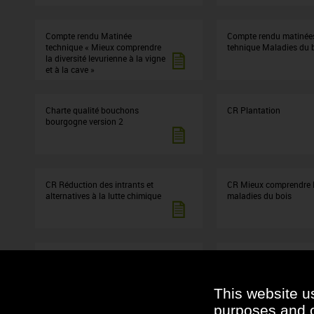
Compte rendu Matinée
Compte rendu matinée
technique « Mieux comprendre
tehnique Maladies du 
la diversité levurienne à la vigne
et à la cave »
Charte qualité bouchons
CR Plantation
bourgogne version 2
CR Réduction des intrants et
CR Mieux comprendre 
alternatives à la lutte chimique
maladies du bois
CR Brettanomyces
CR Maîtrise de l'oxygè
les vins blancs
This website u
purposes and ot