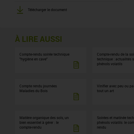
Télécharger le document
À LIRE AUSSI
Compte-rendu soirée technique
Compte-rendu de la soi
"hygiène en cave"
technique : actualités s
phénols volatils
Compte rendu journées
Vinifier avec peu ou pa
Maladies du Bois
tout un art
Matière organique des sols, un
Soirées et matinée tec
bien essentiel à gérer : le
phénols volatils: le co
compte-rendu
rendu