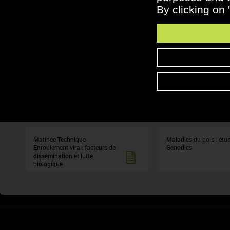
By clicking on 
Conférence sur l'etude d'impact
CR Goûts moisi-terreux
du changement climatique
Gestion de la fermentation
Compte rendu matinée
malolactique : compte rendu de
technique Filtrer : pour
matinée technique
comment, quand ?
Matinée Technique-
Maladies du bois : étu
Enroulement viral: facteurs de
Genodics
dissémination et lutte
biologique