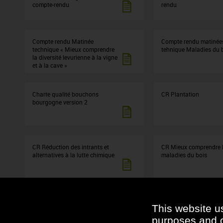
compte-rendu
rendu
Compte rendu Matinée
Compte rendu matinée
technique « Mieux comprendre
tehnique Maladies du 
la diversité levurienne à la vigne
et à la cave »
Charte qualité bouchons
CR Plantation
bourgogne version 2
CR Réduction des intrants et
CR Mieux comprendre 
alternatives à la lutte chimique
maladies du bois
CR Brettanomyces
CR Maîtrise de l'oxygè
This website u
les vins blancs
purposes and ot