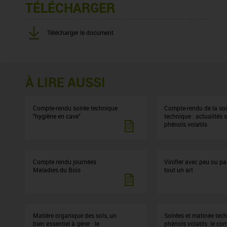
TÉLÉCHARGER
Télécharger le document
À LIRE AUSSI
Compte-rendu soirée technique
Compte-rendu de la soi
"hygiène en cave"
technique : actualités s
phénols volatils
Compte rendu journées
Vinifier avec peu ou pa
Maladies du Bois
tout un art
Matière organique des sols, un
Soirées et matinée tec
bien essentiel à gérer : le
phénols volatils: le co