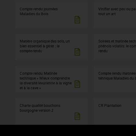
Compte rendu journées
Vinifier avec peu ou pa
Maladies du Bois
tout un art
Matière organique des sols, un
Soirées et matinée tec
bien essentiel à gérer : le
phénols volatils: le co
compte-rendu
rendu
Compte rendu Matinée
Compte rendu matinée
technique « Mieux comprendre
tehnique Maladies du 
la diversité levurienne à la vigne
et à la cave »
Charte qualité bouchons
CR Plantation
bourgogne version 2