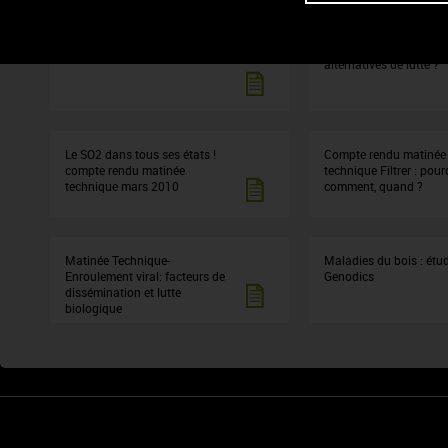
CR Goûts moisi-terreux
CR "le court-noué : que
alternatives de lutte ?"
Le SO2 dans tous ses états !
Compte rendu matinée
compte rendu matinée
technique Filtrer : pour
technique mars 2010
comment, quand ?
Matinée Technique-
Maladies du bois : étu
Enroulement viral: facteurs de
Genodics
dissémination et lutte
biologique