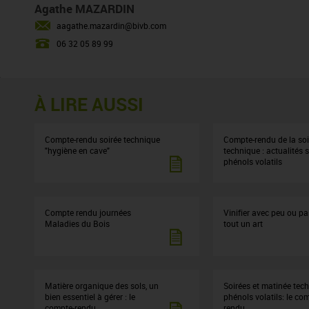
Agathe MAZARDIN
aagathe.mazardin@bivb.com
06 32 05 89 99
À LIRE AUSSI
Compte-rendu soirée technique
Compte-rendu de la soi
"hygiène en cave"
technique : actualités s
phénols volatils
Compte rendu journées
Vinifier avec peu ou pa
Maladies du Bois
tout un art
Matière organique des sols, un
Soirées et matinée tec
bien essentiel à gérer : le
phénols volatils: le co
compte-rendu
rendu