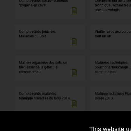
Compte-rendu soirée technique
Compte-rendu de la soi
"hygiène en cave"
technique : actualités s
phénols volatils
Compte rendu journées
Vinifier avec peu ou pa
Maladies du Bois
tout un art
Matière organique des sols, un
Matinées techniques
bien essentiel à gérer : le
bouchons/bouchage : 
compte-rendu
compte-rendu
Compte rendu matinées
Matinée technique Fla
tehnique Maladies du bois 2014
Dorée 2013
CR Plantation
CR O2 et CO2 : ni trop, 
This website u
peu