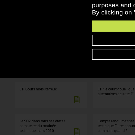
purposes and ot
By clicking on 
CR Mieux comprendre les
CR Le lysozyme
maladies du bois
CR Maîtrise de l'oxygène dans
CR Qualité des eaux e
les vins blancs
Bourgogne
CR Goûts moisi-terreux
CR "le court-noué : que
alternatives de lutte ?"
Le SO2 dans tous ses états !
Compte rendu matinée
compte rendu matinée
technique Filtrer : pour
technique mars 2010
comment, quand ?