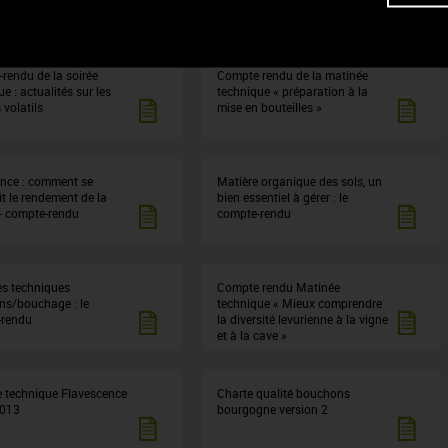
rendu de la soirée
Compte rendu de la matinée
e : actualités sur les
technique « préparation à la
 volatils
mise en bouteilles »
nce : comment se
Matière organique des sols, un
it le rendement de la
bien essentiel à gérer : le
 - compte-rendu
compte-rendu
s techniques
Compte rendu Matinée
s/bouchage : le
technique « Mieux comprendre
-rendu
la diversité levurienne à la vigne
et à la cave »
 technique Flavescence
Charte qualité bouchons
2013
bourgogne version 2