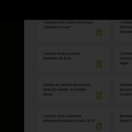
À LIRE AUSSI
Compte-rendu soirée technique
Compte-
"hygiène en cave"
techniqu
phénols
Compte rendu journées
Confére
Maladies du Bois
constru
vigne ?
Soirées et matinée techniques
Matinée
phénols volatils: le compte-
bouchon
rendu
compte
Compte rendu matinées
Matinée
tehnique Maladies du bois 2014
Dorée 