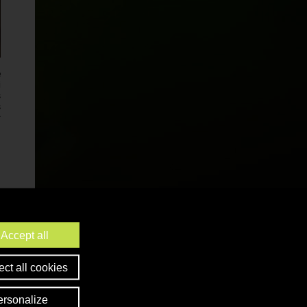
e
i
s
s
r
 de SO2,
Accept all
ct all cookies
ersonalize