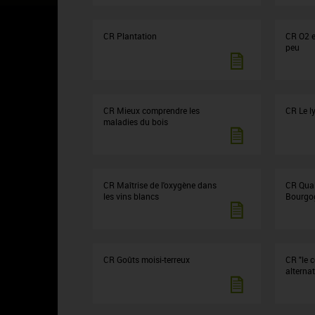
CR Plantation
CR O2 et
peu
CR Mieux comprendre les
CR Le 
maladies du bois
CR Maîtrise de l'oxygène dans
CR Qual
les vins blancs
Bourgo
CR Goûts moisi-terreux
CR "le c
alternat