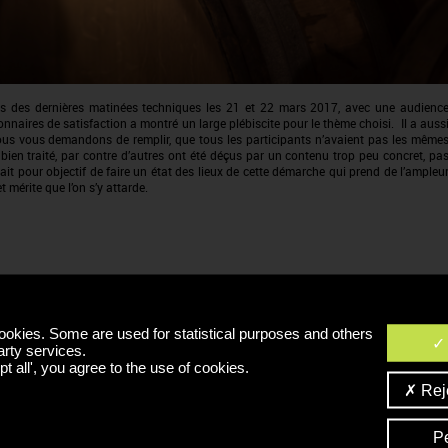
ons des dernières matinées techniques les 21 et 22 mars 2017, avec une audienc
onnaires de satisfaction a montré un large plébiscite pour le thème choisi. Il a auss
e nous vous demandons de remplir, que tous les participants n’avaient pas les même
rès bien traité, par contre d’autres ont été déçus par un contenu trop peu concret, pa
ait pour objectif de faire un état des lieux de cette démarche qui prend de l’ampleu
t mérite que l’on s’y attarde.
TÉLÉCHARGER
ookies. Some are used for statistical purposes and others
Compte rendu matinée technique : Vinifier avec peu ou pas
arty services.
tout un art - mars 2017
t all', you agree to the use of cookies.
Reje
P