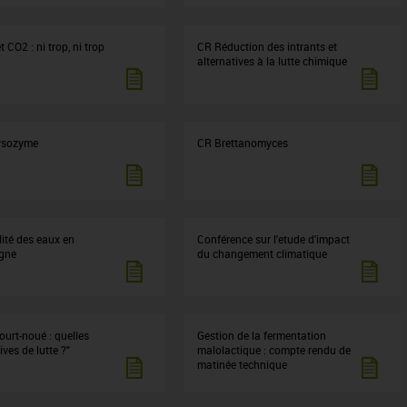
 CO2 : ni trop, ni trop
CR Réduction des intrants et
alternatives à la lutte chimique
lysozyme
CR Brettanomyces
ité des eaux en
Conférence sur l'etude d'impact
gne
du changement climatique
ourt-noué : quelles
Gestion de la fermentation
ives de lutte ?"
malolactique : compte rendu de
matinée technique