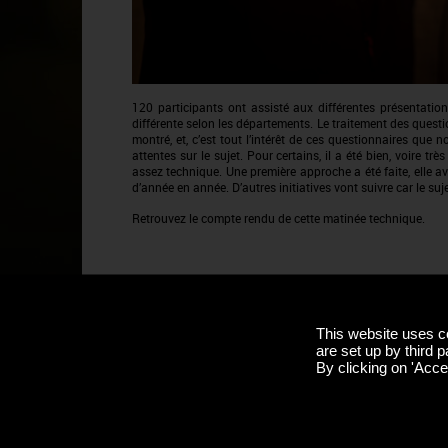
120 participants ont assisté aux différentes présentati
différente selon les départements. Le traitement des questi
montré, et, c’est tout l’intérêt de ces questionnaires qu
attentes sur le sujet. Pour certains, il a été bien, voire t
assez technique. Une première approche a été faite, elle av
d’année en année. D’autres initiatives vont suivre car le suje
Retrouvez le compte rendu de cette matinée technique.
CONTACT
Domitille BROSSEAU
This website uses c
are set up by third p
domitille.brosseau@bivb.com
By clicking on 'Accep
06 74 65 46 99