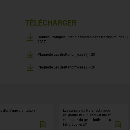
TÉLÉCHARGER
Bonnes Pratiques Phénols volatils dans les vins rouges - jui
2017
Plaquette Les Brettanomyces (1) - 2011
Plaquette Les Brettanomyces (2) - 2011
s d'or d'une plantation
Les cahiers du Pôle Technique
et Qualité #11 : "Biodiversité et
vignoble : du geste individuel à
l'effort collectif"