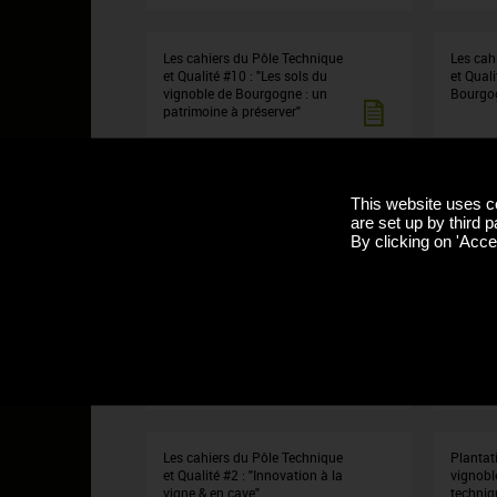
Les cahiers du Pôle Technique
Les cah
et Qualité #10 : "Les sols du
et Quali
vignoble de Bourgogne : un
Bourgo
patrimoine à préserver"
Les cahiers du Pôle Technique
Les cah
This website uses c
et Qualité #7 : "Flavescence
et Qual
are set up by third p
dorée et Bois noir en lutte
climati
By clicking on 'Accep
collective"
leviers 
vitivini
Les cahiers du Pôle Technique
Les cah
et Qualité #4 : "Les effets du
et Quali
changement climatique en
avancée
Bourgogne"
dépéris
Les cahiers du Pôle Technique
Plantat
et Qualité #2 : "Innovation à la
vignobl
vigne & en cave"
techniq