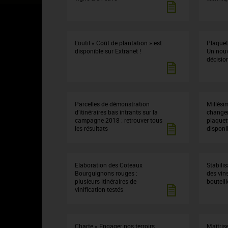
L’outil « Coût de plantation » est
Plaquet
disponible sur Extranet !
Un nouve
décisio
Parcelles de démonstration
Millési
d’itinéraires bas intrants sur la
changem
campagne 2018 : retrouver tous
plaquet
les résultats
disponib
Elaboration des Coteaux
Stabili
Bourguignons rouges :
des vin
plusieurs itinéraires de
bouteill
vinification testés
Charte « Engager nos terroirs
Maîtris