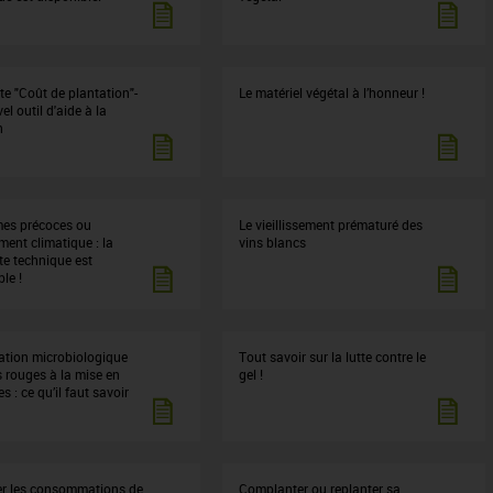
te "Coût de plantation"-
Le matériel végétal à l’honneur !
l outil d'aide à la
n
mes précoces ou
Le vieillissement prématuré des
ent climatique : la
vins blancs
te technique est
le !
sation microbiologique
Tout savoir sur la lutte contre le
s rouges à la mise en
gel !
es : ce qu’il faut savoir
er les consommations de
Complanter ou replanter sa