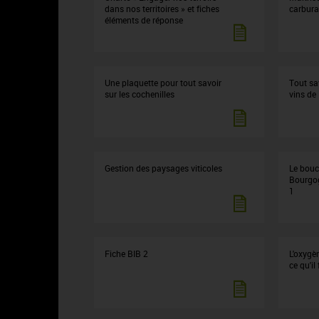
dans nos territoires » et fiches
carburan
éléments de réponse
Une plaquette pour tout savoir
Tout sa
sur les cochenilles
vins de
Gestion des paysages viticoles
Le bouc
Bourgogn
1
Fiche BIB 2
L'oxygè
ce qu'il