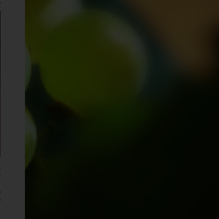
s
r
n
e
s