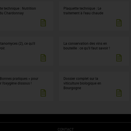
te technique : Nutrition
Plaquette technique : Le
 du Chardonnay
traitement à l'eau chaude
tanomyces (2), ce qu'il
La conservation des vins en
oir.
bouteille : ce qu’il faut savoir !
 Bonnes pratiques » pour
Dossier complet sur la
r l’oxygène dissous !
viticulture biologique en
Bourgogne
CONTACT