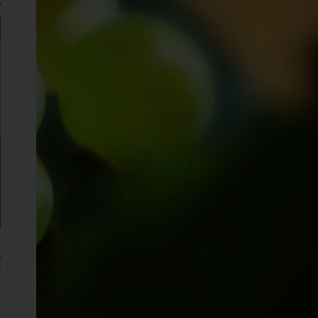
n
e
r
s