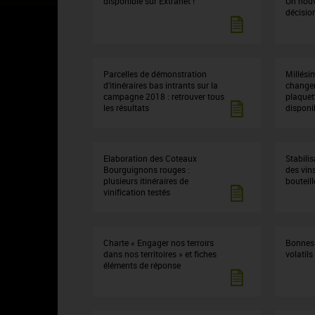
disponible sur Extranet !
Un nouve
décisio
Parcelles de démonstration
Millési
d’itinéraires bas intrants sur la
changem
campagne 2018 : retrouver tous
plaquet
les résultats
disponib
Elaboration des Coteaux
Stabili
Bourguignons rouges :
des vin
plusieurs itinéraires de
bouteill
vinification testés
Charte « Engager nos terroirs
Bonnes 
dans nos territoires » et fiches
volatils
éléments de réponse