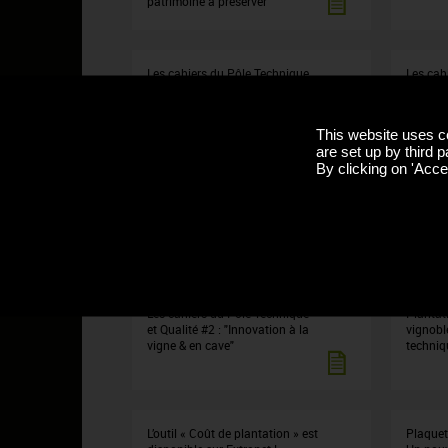
patrimoine à préserver"
Les cahiers du Pôle Technique
Les cah
et Qualité #7 : "Flavescence
et Qual
dorée et Bois noir en lutte
climati
collective"
leviers 
This website uses c
vitivini
are set up by third p
By clicking on 'Accep
Les cahiers du Pôle Technique
Les cah
et Qualité #4 : "Les effets du
et Quali
changement climatique en
avancée
Bourgogne"
dépéris
Les cahiers du Pôle Technique
Plantat
et Qualité #2 : "Innovation à la
vignobl
vigne & en cave"
techniq
L’outil « Coût de plantation » est
Plaquet