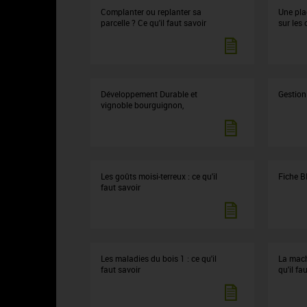
Complanter ou replanter sa
Une pla
parcelle ? Ce qu'il faut savoir
sur les 
Développement Durable et
Gestion
vignoble bourguignon,
Les goûts moisi-terreux : ce qu'il
Fiche B
faut savoir
Les maladies du bois 1 : ce qu'il
La mach
faut savoir
qu'il fa