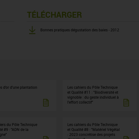
TÉLÉCHARGER
Bonnes pratiques dégustation des baies - 2012
s d'or d'une plantation
Les cahiers du Pôle Technique
et Qualité #11 : "Biodiversité et
vignoble : du geste individuel à
l'effort collectif"
iers du Pôle Technique
Les cahiers du Pôle Technique
té #9 : "ADN de la
et Qualité #8 : "Matériel Végétal
gne"
: 2023 concrétise des projets