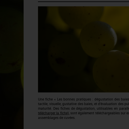
Une fiche « Les bonnes pratiques : dégustation des baie
tactile, visuelle, gustative des baies, et d’évaluation des p
maturité. Des fiches de dégustation, utilisables en parallè
télécharger la fiche)
, sont également téléchargeables sur 
assemblages de cuvées.