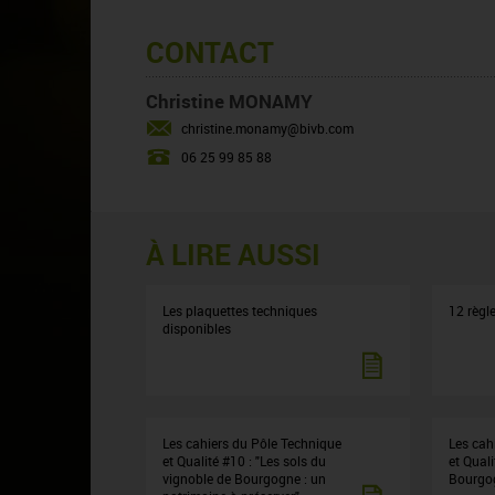
CONTACT
Christine MONAMY
christine.monamy@bivb.com
06 25 99 85 88
À LIRE AUSSI
Les plaquettes techniques
12 règle
disponibles
Les cahiers du Pôle Technique
Les cah
et Qualité #10 : "Les sols du
et Quali
vignoble de Bourgogne : un
Bourgo