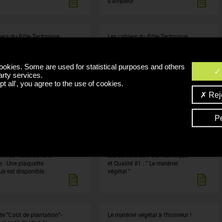
d'ampleur"
iers du Pôle Technique
Les cahiers du Pôle Technique
ité #6 : "Changement
et Qualité #5 : "Changement
que en Bourgogne : les
climatique en Bourgogne : les
d’actions du secteur
leviers d’adaptation à la vigne"
ookies. Some are used for statistical purposes and others
cole"
arty services.
t all', you agree to the use of cookies.
Reje
iers du Pôle Technique
Mon sol fonctionne-t-il bien?
té #3 : "Dernières
s sur les
P
sements de la vigne"
ion de haies dans le
Les cahiers du Pôle Technique
e : Une plaquette
et Qualité #1 : " Le matériel
ue est disponible.
végétal "
te "Coût de plantation"-
Le matériel végétal à l’honneur !