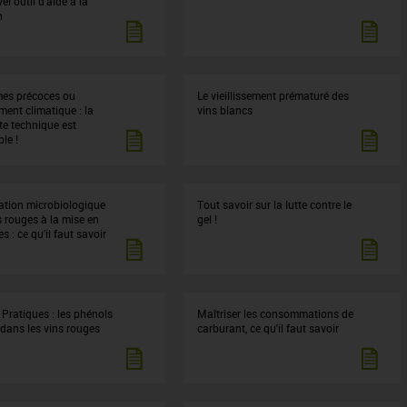
l outil d'aide à la
n
mes précoces ou
Le vieillissement prématuré des
ent climatique : la
vins blancs
te technique est
le !
sation microbiologique
Tout savoir sur la lutte contre le
s rouges à la mise en
gel !
es : ce qu’il faut savoir
Pratiques : les phénols
Maîtriser les consommations de
 dans les vins rouges
carburant, ce qu'il faut savoir