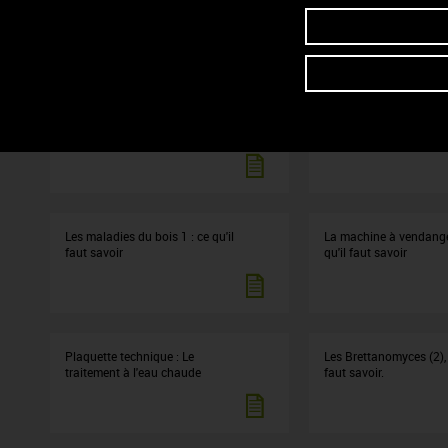
vignoble bourguignon,
Les goûts moisi-terreux : ce qu'il
Fiche BIB 2
faut savoir
Les maladies du bois 1 : ce qu'il
La machine à vendange
faut savoir
qu'il faut savoir
Plaquette technique : Le
Les Brettanomyces (2), 
traitement à l'eau chaude
faut savoir.