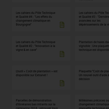
Les cahiers du Pôle Technique
Les cahiers du Pôle Te
et Qualité #4 : "Les effets du
et Qualité #3 : "Dernièr
changement climatique en
avancées sur les
Bourgogne"
dépérissements de la v
Les cahiers du Pôle Technique
Plantation de haies da
et Qualité #2 : "Innovation à la
vignoble : Une plaquet
vigne & en cave"
technique est disponibl
L’outil « Coût de plantation » est
Plaquette "Coût de plan
disponible sur Extranet !
Un nouvel outil d'aide à
décision
Parcelles de démonstration
Millésimes précoces o
d’itinéraires bas intrants sur la
changement climatique 
campagne 2018 : retrouver tous
plaquette technique es