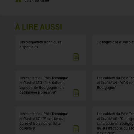
06 74 65 46 99
À LIRE AUSSI
Les plaquettes techniques
12 règles d'or d'une pl
disponibles
Les cahiers du Pôle Technique
Les cahiers du Pôle Te
et Qualité #10 : "Les sols du
et Qualité #9 : "ADN de 
vignoble de Bourgogne : un
Bourgogne"
patrimoine à préserver"
Les cahiers du Pôle Technique
Les cahiers du Pôle Te
et Qualité #7 : "Flavescence
et Qualité #6 : "Chang
dorée et Bois noir en lutte
climatique en Bourgogn
collective"
leviers d’actions du se
vitivinicole"