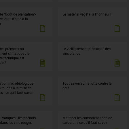
te "Coût de plantation"-
Le matériel végétal à l’honneur !
l outil d'aide à la
n
mes précoces ou
Le vieillissement prématuré des
ent climatique : la
vins blancs
te technique est
le !
sation microbiologique
Tout savoir sur la lutte contre le
s rouges à la mise en
gel !
es : ce qu’il faut savoir
Pratiques : les phénols
Maîtriser les consommations de
 dans les vins rouges
carburant, ce qu'il faut savoir