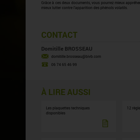
Grâce à ces deux documents, vous pourrez mieux appréhen
mieux lutter contre l’apparition des phénols volatils.
CONTACT
Domitille BROSSEAU
domitille.brosseau@bivb.com
06 74 65 46 99
À LIRE AUSSI
Les plaquettes techniques
12 règle
disponibles