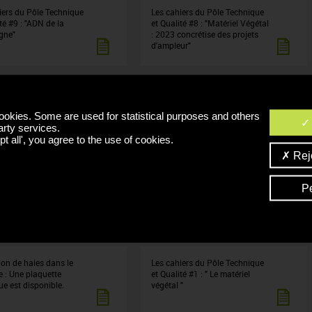
iers du Pôle Technique
Les cahiers du Pôle Technique
té #9 : "ADN de la
et Qualité #8 : "Matériel Végétal
gne"
: 2023 concrétise des projets
d'ampleur"
iers du Pôle Technique
Les cahiers du Pôle Technique
ité #6 : "Changement
et Qualité #5 : "Changement
ookies. Some are used for statistical purposes and others
que en Bourgogne : les
climatique en Bourgogne : les
arty services.
d’actions du secteur
leviers d’adaptation à la vigne"
t all', you agree to the use of cookies.
cole"
Reje
iers du Pôle Technique
Mon sol fonctionne-t-il bien?
P
té #3 : "Dernières
s sur les
sements de la vigne"
ion de haies dans le
Les cahiers du Pôle Technique
e : Une plaquette
et Qualité #1 : " Le matériel
ue est disponible.
végétal "