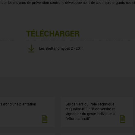
der les moyens de prévention contre le développement de ces micro-organismes e
TÉLÉCHARGER
Les Brettanomyces 2 - 2011
s d'or d'une plantation
Les cahiers du Pôle Technique
et Qualité #11 : "Biodiversité et
vignoble : du geste individuel à
l'effort collectif"