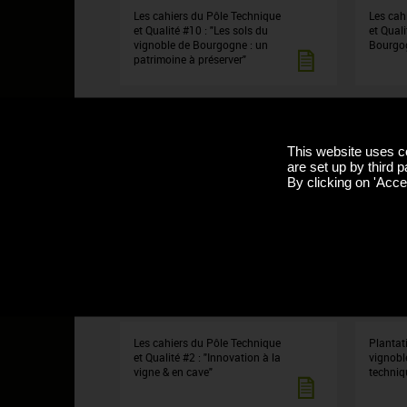
Les cahiers du Pôle Technique
Les cah
et Qualité #10 : "Les sols du
et Quali
vignoble de Bourgogne : un
Bourgo
patrimoine à préserver"
Les cahiers du Pôle Technique
Les cah
et Qualité #7 : "Flavescence
et Qual
This website uses c
dorée et Bois noir en lutte
climati
are set up by third p
collective"
leviers 
By clicking on 'Accep
vitivini
Les cahiers du Pôle Technique
Les cah
et Qualité #4 : "Les effets du
et Quali
changement climatique en
avancée
Bourgogne"
dépéris
Les cahiers du Pôle Technique
Plantat
et Qualité #2 : "Innovation à la
vignobl
vigne & en cave"
techniq