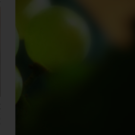
s
e
x
s
s