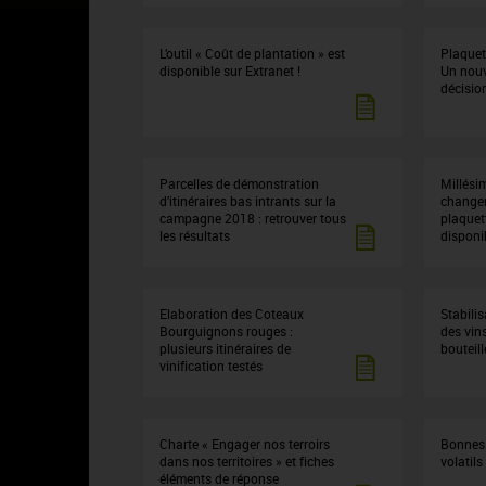
L’outil « Coût de plantation » est
Plaquet
disponible sur Extranet !
Un nouve
décisio
Parcelles de démonstration
Millési
d’itinéraires bas intrants sur la
changem
campagne 2018 : retrouver tous
plaquet
les résultats
disponib
Elaboration des Coteaux
Stabili
Bourguignons rouges :
des vin
plusieurs itinéraires de
bouteill
vinification testés
Charte « Engager nos terroirs
Bonnes 
dans nos territoires » et fiches
volatils
éléments de réponse