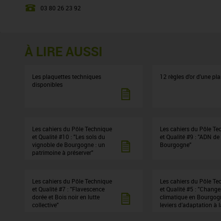
03 80 26 23 92
À LIRE AUSSI
Les plaquettes techniques
12 règles d'or d'une pl
disponibles
Les cahiers du Pôle Technique
Les cahiers du Pôle Te
et Qualité #10 : "Les sols du
et Qualité #9 : "ADN de 
vignoble de Bourgogne : un
Bourgogne"
patrimoine à préserver"
Les cahiers du Pôle Technique
Les cahiers du Pôle Te
et Qualité #7 : "Flavescence
et Qualité #5 : "Chang
dorée et Bois noir en lutte
climatique en Bourgogn
collective"
leviers d’adaptation à l