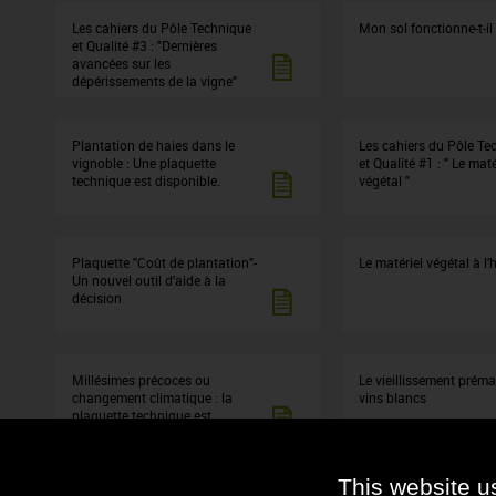
Les cahiers du Pôle Technique
Mon sol fonctionne-t-il
et Qualité #3 : "Dernières
avancées sur les
dépérissements de la vigne"
Plantation de haies dans le
Les cahiers du Pôle Te
vignoble : Une plaquette
et Qualité #1 : " Le maté
technique est disponible.
végétal "
Plaquette "Coût de plantation"-
Le matériel végétal à l’
Un nouvel outil d'aide à la
décision
Millésimes précoces ou
Le vieillissement préma
changement climatique : la
vins blancs
plaquette technique est
disponible !
This website u