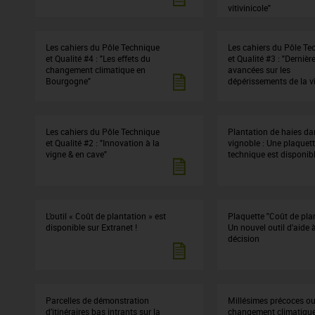
vitivinicole"
Les cahiers du Pôle Technique
Les cahiers du Pôle Te
et Qualité #4 : "Les effets du
et Qualité #3 : "Dernièr
changement climatique en
avancées sur les
Bourgogne"
dépérissements de la v
Les cahiers du Pôle Technique
Plantation de haies da
et Qualité #2 : "Innovation à la
vignoble : Une plaquet
vigne & en cave"
technique est disponibl
L’outil « Coût de plantation » est
Plaquette "Coût de plan
disponible sur Extranet !
Un nouvel outil d'aide à
décision
Parcelles de démonstration
Millésimes précoces o
d’itinéraires bas intrants sur la
changement climatique 