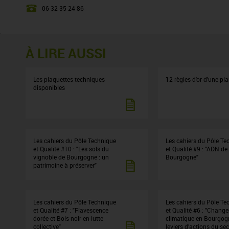
06 32 35 24 86
À LIRE AUSSI
Les plaquettes techniques
12 règles d'or d'une pl
disponibles
Les cahiers du Pôle Technique
Les cahiers du Pôle Te
et Qualité #10 : "Les sols du
et Qualité #9 : "ADN de 
vignoble de Bourgogne : un
Bourgogne"
patrimoine à préserver"
Les cahiers du Pôle Technique
Les cahiers du Pôle Te
et Qualité #7 : "Flavescence
et Qualité #6 : "Chang
dorée et Bois noir en lutte
climatique en Bourgogn
collective"
leviers d’actions du se