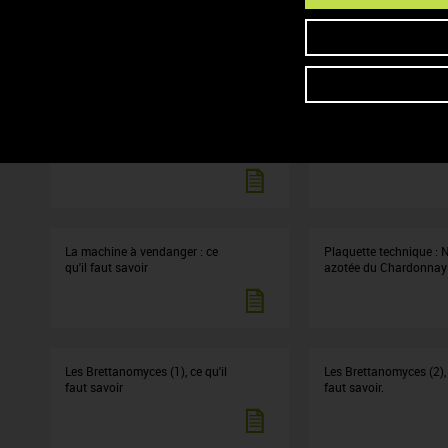
Gestion des paysages viticoles
Le bouchage des vins 
Bourgogne : ce qu'il fa
1
Fiche BIB 2
L'oxygène dans les vins
ce qu'il faut savoir
La machine à vendanger : ce
Plaquette technique : N
qu'il faut savoir
azotée du Chardonnay
Les Brettanomyces (1), ce qu'il
Les Brettanomyces (2), 
faut savoir
faut savoir.