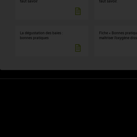
faut savoir
faut savoir.
La dégustation des baies :
Fiche « Bonnes pratiqu
bonnes pratiques
maîtriser l’oxygène dis