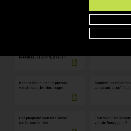
Millésimes précoces ou
Le vieillissement préma
changement climatique : la
vins blancs
plaquette technique est
disponible !
Stabilisation microbiologique
Tout savoir sur la lutte
des vins rouges à la mise en
gel !
bouteilles : ce qu’il faut savoir
Bonnes Pratiques : les phénols
Maîtriser les consomm
volatils dans les vins rouges
carburant, ce qu'il faut
Une plaquette pour tout savoir
Tout savoir sur le bou
sur les cochenilles
vins de Bourgogne 2