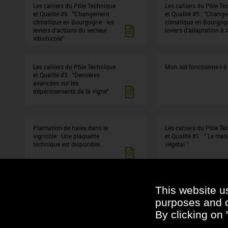
Les cahiers du Pôle Technique
Les cahiers du Pôle Te
et Qualité #6 : "Changement
et Qualité #5 : "Chang
climatique en Bourgogne : les
climatique en Bourgogn
leviers d’actions du secteur
leviers d’adaptation à l
vitivinicole"
Les cahiers du Pôle Technique
Mon sol fonctionne-t-il
et Qualité #3 : "Dernières
avancées sur les
dépérissements de la vigne"
Plantation de haies dans le
Les cahiers du Pôle Te
vignoble : Une plaquette
et Qualité #1 : " Le maté
technique est disponible.
végétal "
This website u
Plaquette "Coût de plantation"-
Le matériel végétal à l’
Un nouvel outil d'aide à la
purposes and ot
décision
By clicking on 