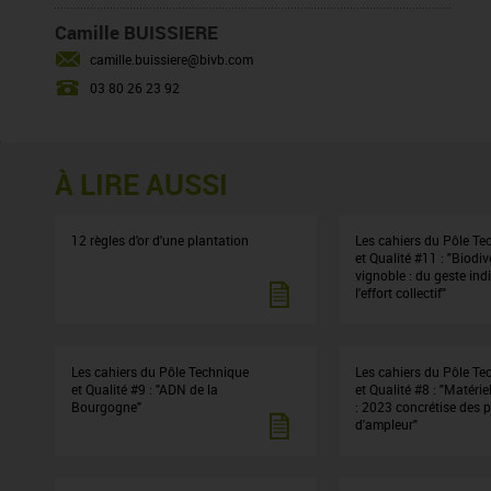
Camille BUISSIERE
camille.buissiere@bivb.com
03 80 26 23 92
À LIRE AUSSI
12 règles d'or d'une plantation
Les cahiers du Pôle Te
et Qualité #11 : "Biodiv
vignoble : du geste ind
l'effort collectif"
Les cahiers du Pôle Technique
Les cahiers du Pôle Te
et Qualité #9 : "ADN de la
et Qualité #8 : "Matérie
Bourgogne"
: 2023 concrétise des p
d'ampleur"