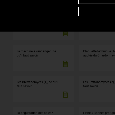
Fiche BIB 2
L'oxygène dans les vins
ce qu'il faut savoir
La machine à vendanger : ce
Plaquette technique : N
qu'il faut savoir
azotée du Chardonnay
Les Brettanomyces (1), ce qu'il
Les Brettanomyces (2), 
faut savoir
faut savoir.
La dégustation des baies :
Fiche « Bonnes pratiqu