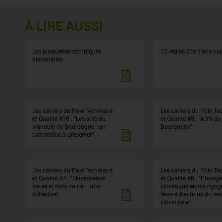
À LIRE AUSSI
Les plaquettes techniques
12 règles d'or d'une pl
disponibles
Les cahiers du Pôle Technique
Les cahiers du Pôle Te
et Qualité #10 : "Les sols du
et Qualité #9 : "ADN de 
vignoble de Bourgogne : un
Bourgogne"
patrimoine à préserver"
Les cahiers du Pôle Technique
Les cahiers du Pôle Te
et Qualité #7 : "Flavescence
et Qualité #6 : "Chang
dorée et Bois noir en lutte
climatique en Bourgogn
collective"
leviers d’actions du se
vitivinicole"